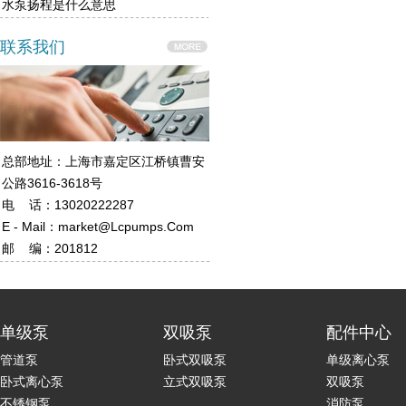
水泵扬程是什么意思
联系我们
总部地址：上海市嘉定区江桥镇曹安
公路3616-3618号
电 话：13020222287
E - Mail：market@lcpumps.com
邮 编：201812
单级泵
双吸泵
配件中心
管道泵
卧式双吸泵
单级离心泵
卧式离心泵
立式双吸泵
双吸泵
不锈钢泵
消防泵