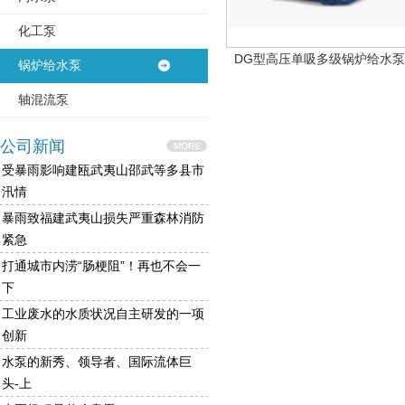
化工泵
DG型高压单吸多级锅炉给水泵
锅炉给水泵
轴混流泵
公司新闻
受暴雨影响建瓯武夷山邵武等多县市
汛情
暴雨致福建武夷山损失严重森林消防
紧急
打通城市内涝“肠梗阻”！再也不会一
下
工业废水的水质状况自主研发的一项
创新
水泵的新秀、领导者、国际流体巨
头-上