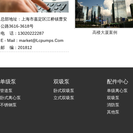
总部地址：上海市嘉定区江桥镇曹安
公路3616-3618号
高楼大厦案例
电 话：13020222287
E - Mail：market@lcpumps.com
邮 编：201812
单级泵
双吸泵
配件中心
管道泵
卧式双吸泵
单级离心泵
卧式离心泵
立式双吸泵
双吸泵
不锈钢泵
消防泵
其他泵