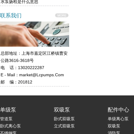
水泵扬程是什么意思
联系我们
总部地址：上海市嘉定区江桥镇曹安
公路3616-3618号
电 话：13020222287
E - Mail：market@lcpumps.com
邮 编：201812
单级泵
双吸泵
配件中心
管道泵
卧式双吸泵
单级离心泵
卧式离心泵
立式双吸泵
双吸泵
不锈钢泵
消防泵