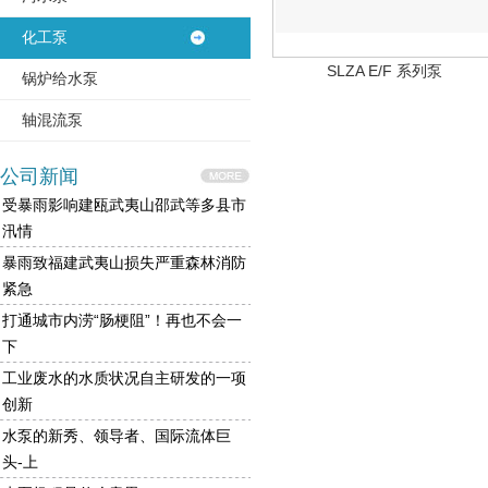
化工泵
SLZA E/F 系列泵
锅炉给水泵
轴混流泵
公司新闻
受暴雨影响建瓯武夷山邵武等多县市
汛情
暴雨致福建武夷山损失严重森林消防
紧急
打通城市内涝“肠梗阻”！再也不会一
下
工业废水的水质状况自主研发的一项
创新
水泵的新秀、领导者、国际流体巨
头-上