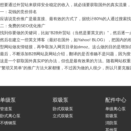
想要通过外贸站来获得安全稳定的收入，就必须要获取国外的真实流量，
一：花钱的竞价排名
应该说竞价推广是最直接、最有效的方式了，据统计80%的人通过搜索找货源，如通过D
二：免费的SEO优化推广
找到你要做的关键词，比如“B2B外贸站（当然是要英文的）”，然后逐
然后在建立一些英文博客（最好在国外，如Yahoo! BLOG），把
型网站做友情链接，再争取加入网页目录如dmoz。这么做的目的是增加
最后，不断添加B2B网站及网站介绍，翻译的是否准确不是问题，因为
这是一个获取国外真实IP的办法，但也是最有效果的方法。随着网站权
“繁琐又简单”的推广方法大家都懂，不过因为做的人很少，所以只要克服困
单级泵
双吸泵
配件中心
管道泵
卧式双吸泵
单级离心泵
卧式离心泵
立式双吸泵
双吸泵
不锈钢泵
消防泵
其他泵